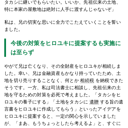
タカシに継いでもらいたい。いいか、先祖伝来の土地、
特に本家の屋敷地は絶対に人手に渡すんじゃないぞ」
私は、兄の切実な思いに全力でこたえていくことを誓い
ました。
今後の対策をヒロユキに提案するも実施に
は至らず
やがて兄は亡くなり、その全財産をヒロユキが相続しま
した。幸い、兄は金融資産もかなり持っていたため、土
地を切り売りすることなく、何とか
相続税
を納税できた
そうです。一方、私は司法書士に相談し、先祖伝来の土
地を守るための対策を必死で考えました。「タカシをヒ
ロユキの養子にする」「土地をタカシに
遺贈
する旨の遺
言書をヒロユキに作成してもらう」といったアイデアを
ヒロユキに提案すると、一定の関心を示していました
が、「まあ、もうちょっとしたら考えるよ」と、すぐに