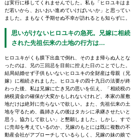
は実行に移してくれませんでした。私も「ヒロユキはま
だ若いから、おいおい進めていけばいいか」と思ってい
ました。まもなく予期せぬ不幸が訪れるとも知らずに。
思いがけないヒロユキの急死。兄嫁に相続
された先祖伝来の土地の行方は…
ヒロユキがくも膜下出血で倒れ、そのまま帰らぬ人とな
ったのは、兄の三回忌を目前に控えた日のことでした。
結局結婚せず子供もいないヒロユキの全財産は母親（兄
嫁）に相続されました。ヒロユキの四十九日の法要が終
わった後、私は兄嫁に亡き兄の思いを伝え、「相続税の
納税資金の確保が大変かもしれないけれど、本家の屋敷
地だけは絶対に売らないで欲しい。また、先祖伝来の土
地を守るため、義姉さんの後はタカシに承継させたいと
思う。協力して欲しい」と懇願しました。しかし、すで
に売却を考えているのか、兄嫁のもとには既に複数の不
動産会社がアプローチしているらしく、兄嫁の妹の娘で