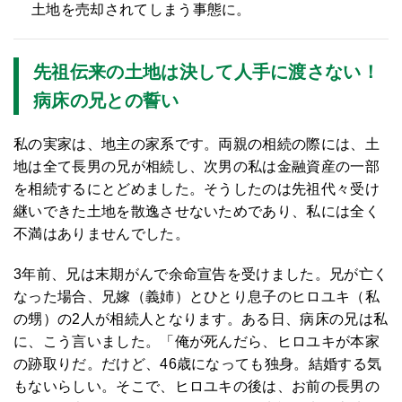
土地を売却されてしまう事態に。
先祖伝来の土地は決して人手に渡さない！
病床の兄との誓い
私の実家は、地主の家系です。両親の相続の際には、土
地は全て長男の兄が相続し、次男の私は金融資産の一部
を相続するにとどめました。そうしたのは先祖代々受け
継いできた土地を散逸させないためであり、私には全く
不満はありませんでした。
3年前、兄は末期がんで余命宣告を受けました。兄が亡く
なった場合、兄嫁（義姉）とひとり息子のヒロユキ（私
の甥）の2人が相続人となります。ある日、病床の兄は私
に、こう言いました。「俺が死んだら、ヒロユキが本家
の跡取りだ。だけど、46歳になっても独身。結婚する気
もないらしい。そこで、ヒロユキの後は、お前の長男の