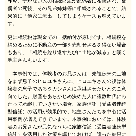
昨今、子がない人の相続財産が配偶者に相続され、配
偶者の死後、その兄弟姉妹等に相続されることで、結
果的に「他家に流出」してしまうケースも増えていま
す。
更に相続税は現金での一括納付が原則です。相続税を
納めるために不動産の一部を売却せざるを得ない場合
もあり、「相続を繰り返すたびに土地が減る」と嘆く
地主さんもいます。
本事例では、体験者のお兄さんは、先祖伝来の土地
をまず息子のヒロユキさんに、ヒロユキさんの後は体
験者の息子であるタカシさんに承継させたいとのご意
向でした。財産をあらかじめ決めた人に複数世代にわ
たって承継していきたい場合、家族信託（受益者連続
型信託）の活用が効果的で、地主さんたちを中心に活
用事例が増えてきています。本事例においては、体験
者のお兄さんが元気なうちに家族信託（受益者連続型
信託）を活用した対策を講じておけば、違った結果に