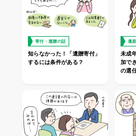
寄付・遺贈の話
遺
知らなかった！「遺贈寄付」
未成
するには条件がある？
加で
の選
る