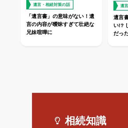
遺言・相続対策の話
遺
「遺言書」の意味がない！遺
遺言
言の内容が曖昧すぎて壮絶な
い!?
兄妹喧嘩に
だっ
相続知識