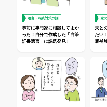
遺言・相続対策の話
家
事前に専門家に相談してよか
夫と
った！自分で作成した「自筆
たい
証書遺言」に課題発見！
震補