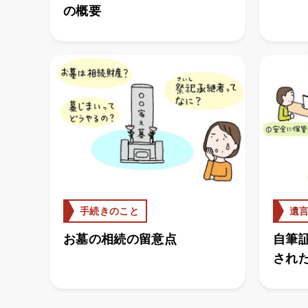
の概要
手続きのこと
遺
お墓の相続の留意点
自筆
され