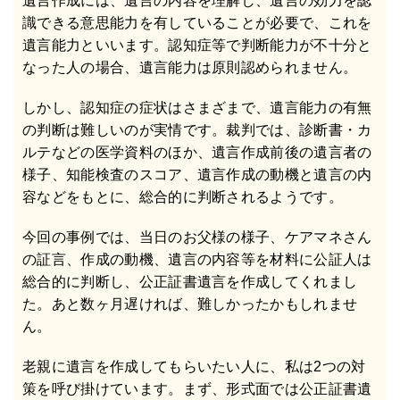
遺言作成には、遺言の内容を理解し、遺言の効力を認
識できる意思能力を有していることが必要で、これを
遺言能力といいます。認知症等で判断能力が不十分と
なった人の場合、遺言能力は原則認められません。
しかし、認知症の症状はさまざまで、遺言能力の有無
の判断は難しいのが実情です。裁判では、診断書・カ
ルテなどの医学資料のほか、遺言作成前後の遺言者の
様子、知能検査のスコア、遺言作成の動機と遺言の内
容などをもとに、総合的に判断されるようです。
今回の事例では、当日のお父様の様子、ケアマネさん
の証言、作成の動機、遺言の内容等を材料に公証人は
総合的に判断し、公正証書遺言を作成してくれまし
た。あと数ヶ月遅ければ、難しかったかもしれませ
ん。
老親に遺言を作成してもらいたい人に、私は2つの対
策を呼び掛けています。まず、形式面では公正証書遺