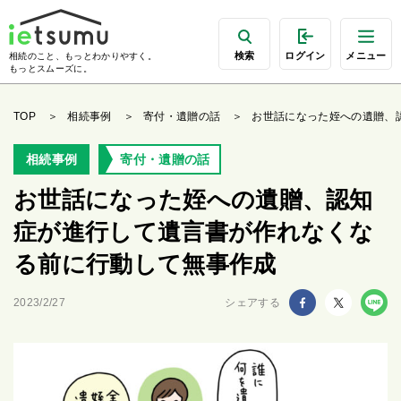
検索
ログイン
メニュー
相続のこと、もっとわかりやすく。
もっとスムーズに。
TOP
相続事例
寄付・遺贈の話
お世話になった姪への遺贈、
相続事例
寄付・遺贈の話
お世話になった姪への遺贈、認知
症が進行して遺言書が作れなくな
る前に行動して無事作成
2023/2/27
シェアする