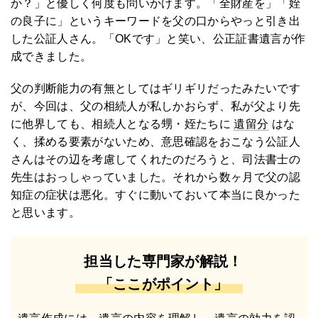
か？」と優しく何度も問いかけます。「全財産を」「姪
の良子に」というキーワードを父の口からやっと引き出
した公証人さん。「OKです」と笑い、公正証書遺言が作
成できました。
父の判断能力の有無としてはギリギリだったみたいです
が、今回は、父の相続人が私しかおらず、私が父より先
に他界しても、相続人となる甥・姪たちに
遺留分
はな
く、揉める要素がないため、意思確認をおこなう公証人
さんはその辺を考慮してくれたのだろうと、司法書士の
先生はおっしゃっていました。それから数ヶ月で父の認
知症の症状は悪化。すぐに動いておいて本当に良かった
と思います。
担当した専門家が解説！
「ここがポイント」