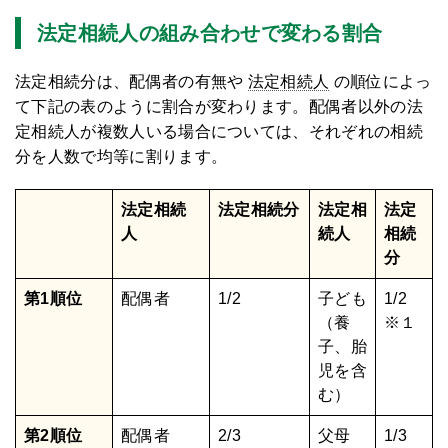
法定相続人の組み合わせで変わる割合
法定相続分は、配偶者の有無や
法定相続人
の順位によっ
て下記の表のように割合が変わります。配偶者以外の法
定相続人が複数人いる場合については、それぞれの相続
分を人数で均等に割ります。
法定相続
法定相続分
法定相
法定
人
続人
相続
分
第1順位
配偶者
1/2
子ども
1/2
（養
※１
子、胎
児を含
む）
第2順位
配偶者
2/3
父母
1/3