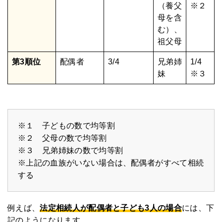
（養父
※２
母を含
む）、
祖父母
第3順位
配偶者
3/4
兄弟姉
1/4
妹
※３
※１ 子どもの数で均等割
※２ 父母の数で均等割
※３ 兄弟姉妹の数で均等割
※上記の血族がいない場合は、配偶者がすべて相続
する
例えば、
法定相続人が配偶者と子ども3人の場合
には、下
記のようになります。