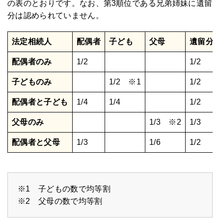
の表のとおりです。なお、第3順位である兄弟姉妹に遺留
分は認められていません。
法定相続人
配偶者
子ども
父母
遺留分
配偶者のみ
1/2
1/2
子どものみ
1/2 ※1
1/2
配偶者と子ども
1/4
1/4
1/2
父母のみ
1/3 ※2
1/3
配偶者と父母
1/3
1/6
1/2
※1 子どもの数で均等割
※2 父母の数で均等割